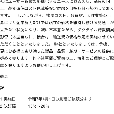
社はユーザー各位の多様化するニーズにお応えし、品質の向
上、納期確保コスト低減等安定供給を目指し日々努力しており
ます。 しかしながら、物流コスト、各資材、人件費等の上
昇により企業努力だけでは現在の価格を維持し続ける見通しが
立たない状況になり、誠に不本意ながら、ダクタイル鋳鉄製異
形管（木型含む）、接合材、輸送費の価格改定を実施させてい
ただくことといたしました。 弊社といたしましては、今後、
更にお客様に寄り添った製品・品質・納期・サービスの提供に
努めて参ります。何卒諸事情ご賢察の上、格別のご理解とご配
慮を賜りますようお願い申し上げます。
敬具
記
1.実施日 令和7年4月1日お見積ご依頼分より
2.改訂幅 15％〜20％