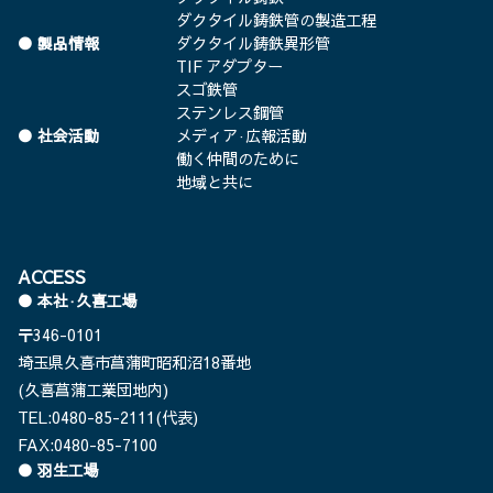
ダクタイル鋳鉄管の製造工程
製品情報
ダクタイル鋳鉄異形管
TIF アダプター
スゴ鉄管
ステンレス鋼管
社会活動
メディア·広報活動
働く仲間のために
地域と共に
ACCESS
本社·久喜工場
〒346-0101
埼玉県久喜市菖蒲町昭和沼18番地
(久喜菖蒲工業団地内)
TEL:0480-85-2111(代表)
FAX:0480-85-7100
羽生工場